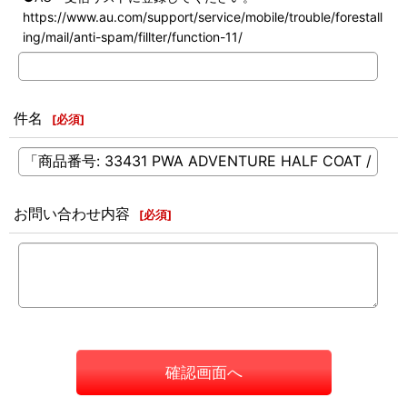
https://www.au.com/support/service/mobile/trouble/forestall
ing/mail/anti-spam/fillter/function-11/
件名
[
必須
]
お問い合わせ内容
[
必須
]
確認画面へ