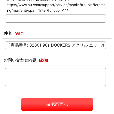
https://www.au.com/support/service/mobile/trouble/forestall
ing/mail/anti-spam/fillter/function-11/
件名
[
必須
]
お問い合わせ内容
[
必須
]
確認画面へ