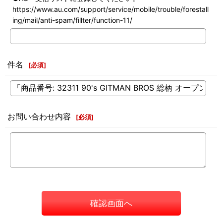
https://www.au.com/support/service/mobile/trouble/forestall
ing/mail/anti-spam/fillter/function-11/
件名
[
必須
]
お問い合わせ内容
[
必須
]
確認画面へ