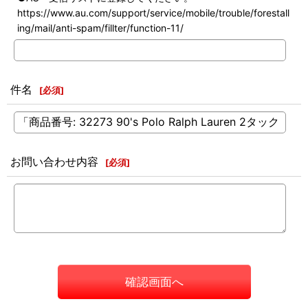
https://www.au.com/support/service/mobile/trouble/forestall
ing/mail/anti-spam/fillter/function-11/
件名
[
必須
]
お問い合わせ内容
[
必須
]
確認画面へ