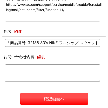
https://www.au.com/support/service/mobile/trouble/forestall
ing/mail/anti-spam/fillter/function-11/
件名
[
必須
]
お問い合わせ内容
[
必須
]
確認画面へ