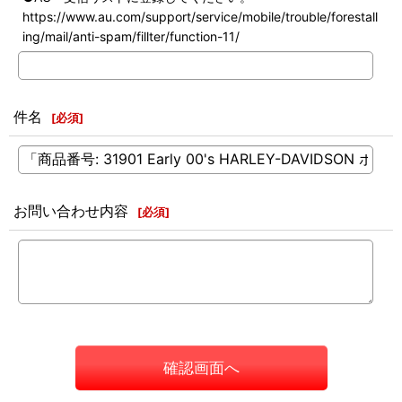
https://www.au.com/support/service/mobile/trouble/forestall
ing/mail/anti-spam/fillter/function-11/
件名
[
必須
]
お問い合わせ内容
[
必須
]
確認画面へ