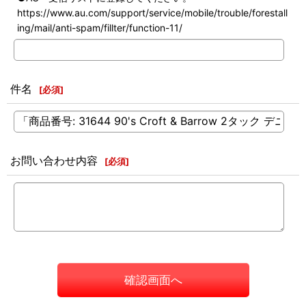
https://www.au.com/support/service/mobile/trouble/forestall
ing/mail/anti-spam/fillter/function-11/
件名
[
必須
]
お問い合わせ内容
[
必須
]
確認画面へ