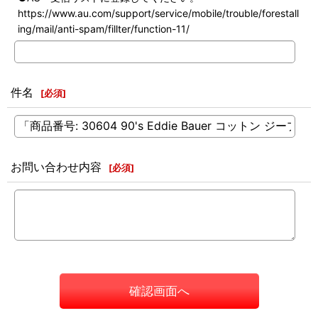
https://www.au.com/support/service/mobile/trouble/forestall
ing/mail/anti-spam/fillter/function-11/
件名
[
必須
]
お問い合わせ内容
[
必須
]
確認画面へ