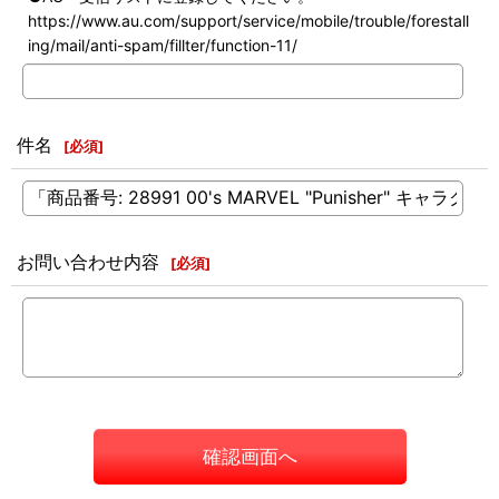
https://www.au.com/support/service/mobile/trouble/forestall
ing/mail/anti-spam/fillter/function-11/
件名
[
必須
]
お問い合わせ内容
[
必須
]
確認画面へ