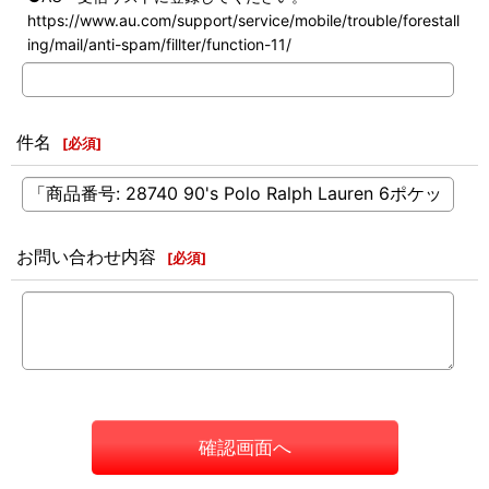
https://www.au.com/support/service/mobile/trouble/forestall
ing/mail/anti-spam/fillter/function-11/
件名
[
必須
]
お問い合わせ内容
[
必須
]
確認画面へ