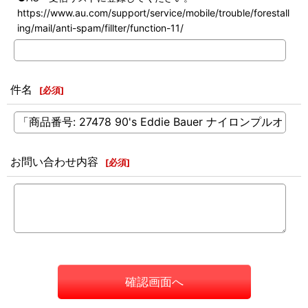
https://www.au.com/support/service/mobile/trouble/forestall
ing/mail/anti-spam/fillter/function-11/
件名
[
必須
]
お問い合わせ内容
[
必須
]
確認画面へ