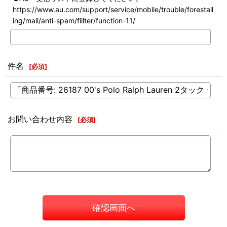
https://www.au.com/support/service/mobile/trouble/forestall
ing/mail/anti-spam/fillter/function-11/
件名
[
必須
]
お問い合わせ内容
[
必須
]
確認画面へ