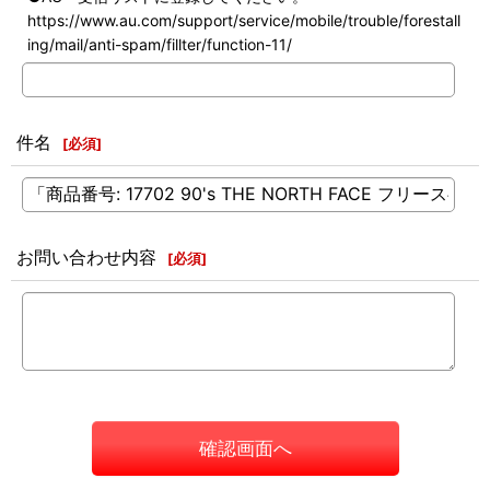
https://www.au.com/support/service/mobile/trouble/forestall
ing/mail/anti-spam/fillter/function-11/
件名
[
必須
]
お問い合わせ内容
[
必須
]
確認画面へ