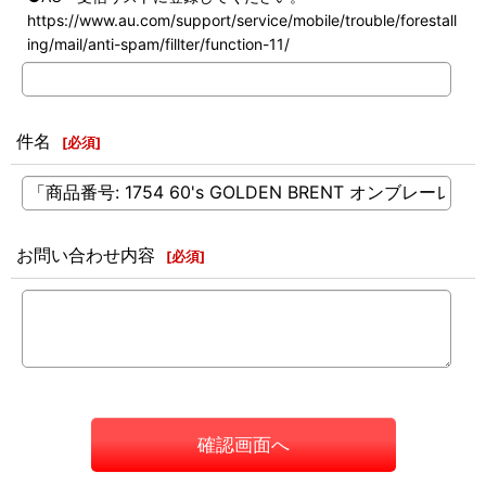
https://www.au.com/support/service/mobile/trouble/forestall
ing/mail/anti-spam/fillter/function-11/
件名
[
必須
]
お問い合わせ内容
[
必須
]
確認画面へ