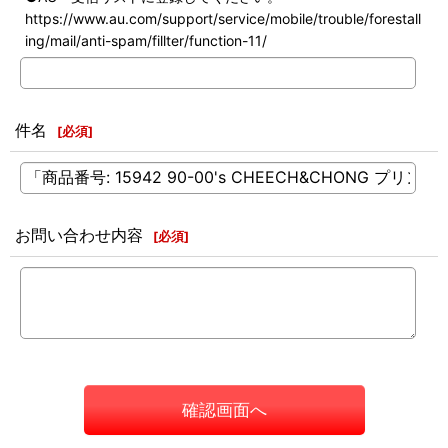
https://www.au.com/support/service/mobile/trouble/forestall
ing/mail/anti-spam/fillter/function-11/
件名
[
必須
]
お問い合わせ内容
[
必須
]
確認画面へ