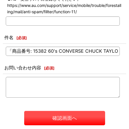
https://www.au.com/support/service/mobile/trouble/forestall
ing/mail/anti-spam/fillter/function-11/
件名
[
必須
]
お問い合わせ内容
[
必須
]
確認画面へ