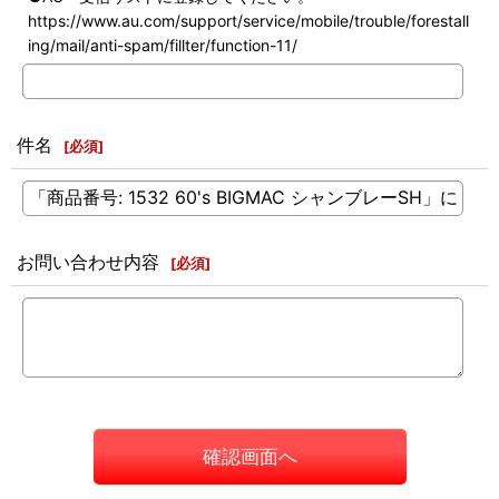
https://www.au.com/support/service/mobile/trouble/forestall
ing/mail/anti-spam/fillter/function-11/
件名
[
必須
]
お問い合わせ内容
[
必須
]
確認画面へ