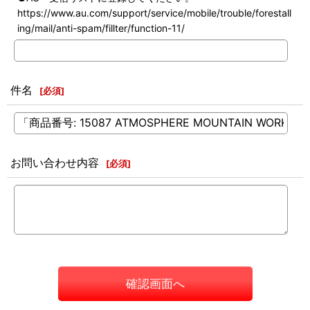
https://www.au.com/support/service/mobile/trouble/forestall
ing/mail/anti-spam/fillter/function-11/
件名
[
必須
]
お問い合わせ内容
[
必須
]
確認画面へ